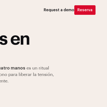
Request a demo
Reserva
s en
cuatro manos
es un ritual
o para liberar la tensión,
ente.