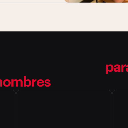
Masajes tantricos
par
hombres
en Miraflore