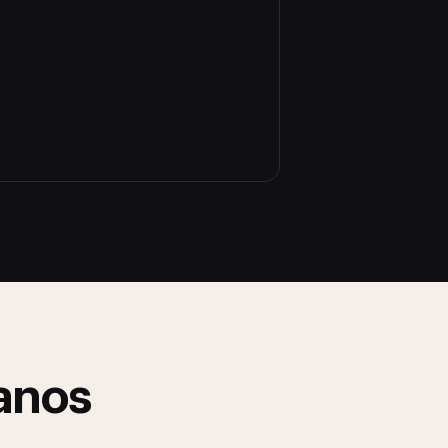
tivación profunda
menta el flujo de oxígeno,
mina toxinas y deja una
nsación duradera de ligereza y
nestar.
manos