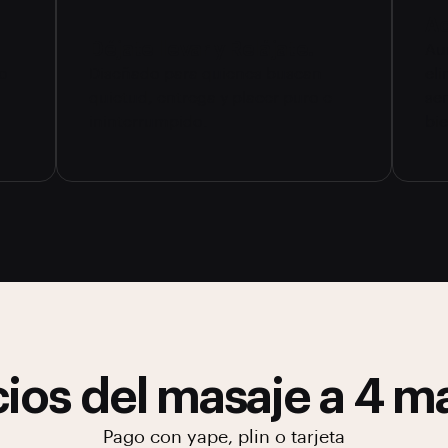
Ac
Déjate llevar y Relájate.
Au
to
Diseñado para quienes buscan
eli
quietud, entrega y placer puro e
se
ininterrumpido.
bie
ios del masaje a 4 
Pago con yape, plin o tarjeta