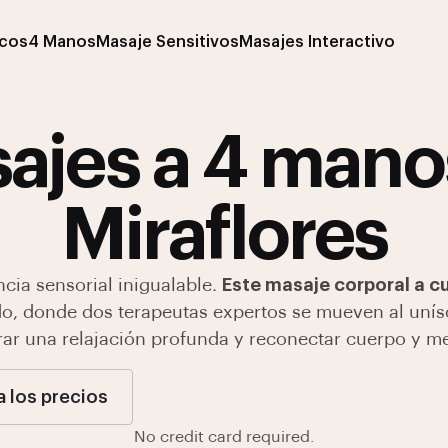
icos
4 Manos
Masaje Sensitivos
Masajes Interactivo
ajes a 4 mano
Miraflores
cia sensorial inigualable.
Este masaje corporal a 
o, donde dos terapeutas expertos se mueven al uníson
rar una relajación profunda y reconectar cuerpo y m
a los precios
No credit card required.