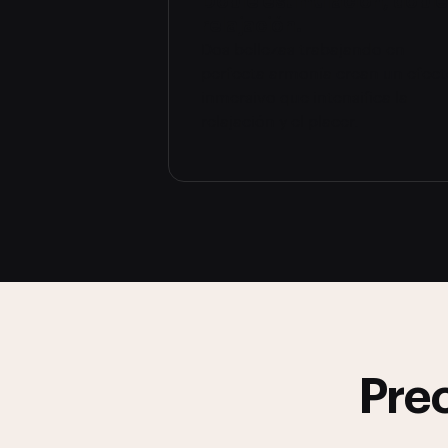
Doble estimulación, doble
relajación.
Dos bellezas trabajando en
perfecta armonía crean un efec
inmersivo que intensifica la
relajación y el placer.
Prec